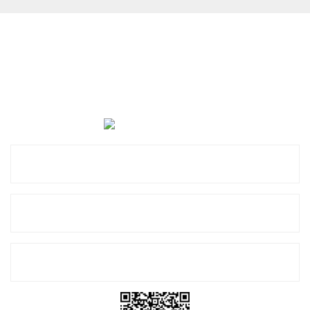
Cevat Otomotiv Japon Korea Yedek Parçaları Üçevler, No:,
47. Sk. No:27, 16120 Nilüfer
0 (850) 885 20 16
Kurumsal
Alışveriş
E-Bülten Listemize Kayıt Olun!