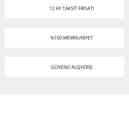
12 AY TAKSİT FIRSATI
%100 MEMNUNİYET
GÜVENLİ ALIŞVERİŞ
Cevat Otomotiv Japon Korea Yedek Parçaları Üçevler, No:,
47. Sk. No:27, 16120 Nilüfer