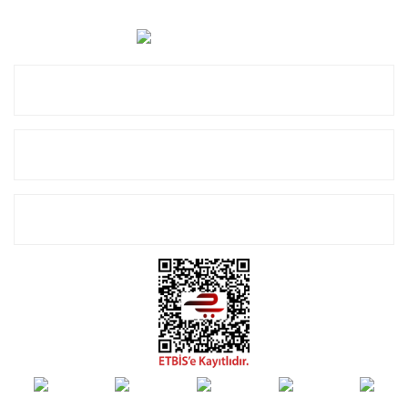
0 (850) 885 20 16
Kurumsal
Alışveriş
E-Bülten Listemize Kayıt Olun!