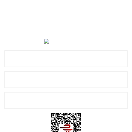
Cevat Otomotiv Japon Korea Yedek Parçaları Üçevler, No:,
47. Sk. No:27, 16120 Nilüfer
0 (850) 885 20 16
Kurumsal
Alışveriş
E-Bülten Listemize Kayıt Olun!