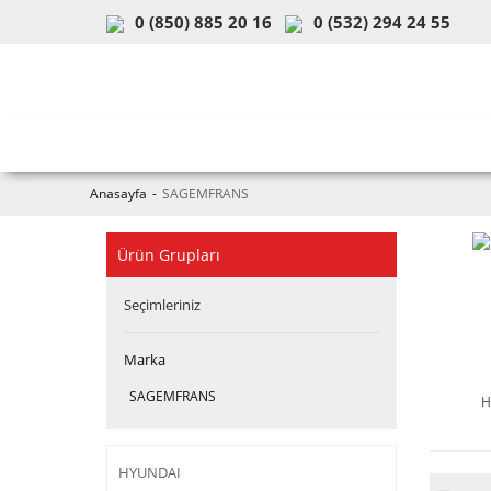
0 (850) 885 20 16
0 (532) 294 24 55
ARAÇ & MODEL SEÇİMİ
MOB
Anasayfa
SAGEMFRANS
Ürün Grupları
Seçimleriniz
Marka
SAGEMFRANS
H
HYUNDAI