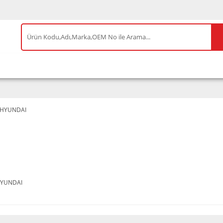
IS ÜRÜNLER
ENEOS
TESLA
BYD
AKSES
YUNDAI