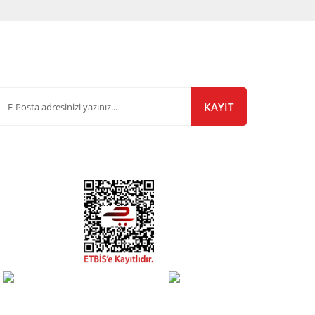
-Bülten Listemize Kayıt Olun!
KAYIT