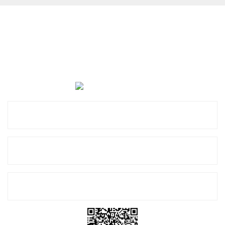
Cevat Otomotiv Japon Korea Yedek Parçaları Üçevler, No:,
47. Sk. No:27, 16120 Nilüfer
0 (850) 885 20 16
Kurumsal
Alışveriş
E-Bülten Listemize Kayıt Olun!