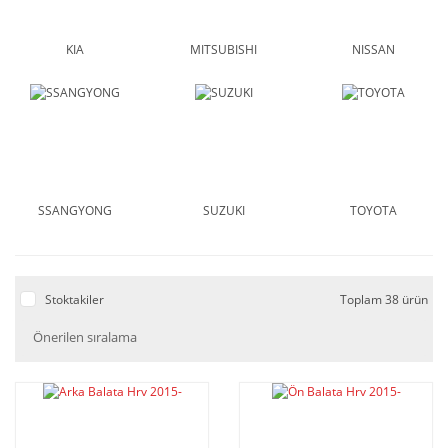
KIA
MITSUBISHI
NISSAN
SSANGYONG
SUZUKI
TOYOTA
Stoktakiler
Toplam 38 ürün