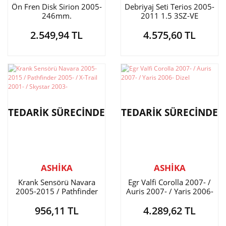
Ön Fren Disk Sirion 2005-
Debriyaj Seti Terios 2005-
246mm.
2011 1.5 3SZ-VE
2.549,94 TL
4.575,60 TL
TEDARİK SÜRECİNDE
TEDARİK SÜRECİNDE
ASHİKA
ASHİKA
Krank Sensörü Navara
Egr Valfi Corolla 2007- /
2005-2015 / Pathfinder
Auris 2007- / Yaris 2006-
2005- / X-Trail 2001- /
Dizel
956,11 TL
4.289,62 TL
Skystar 2003-