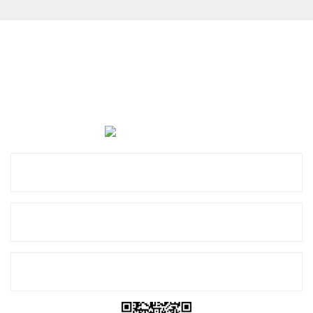
Cevat Otomotiv Japon Korea Yedek Parçaları Üçevler, No:,
47. Sk. No:27, 16120 Nilüfer
0 (850) 885 20 16
Kurumsal
Alışveriş
E-Bülten Listemize Kayıt Olun!