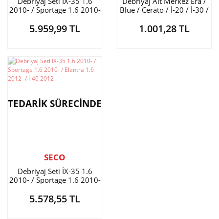
Debriyaj Seti İX-35 1.6
Debriyaj Alt Merkez Era /
2010- / Sportage 1.6 2010-
Blue / Cerato / İ-20 / İ-30 /
/ Elantra 1.6 2012- / İ-40
İ-40 / İX-35 / Sportage / Rio
5.959,99 TL
1.001,28 TL
2012-
/ Elantra
TEDARİK SÜRECİNDE
SECO
Debriyaj Seti İX-35 1.6
2010- / Sportage 1.6 2010-
/ Elantra 1.6 2012- / İ-40
5.578,55 TL
2012-