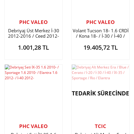
PHC VALEO
PHC VALEO
Debriyaj Üst Merkez İ-30
Volant Tucson 18- 1.6 CRDİ
2012-2016 / Ceed 2012-
/ Kona 18- / İ-30 / İ-40 /
2016 / İ-40 2012-2019
Ceed / Sportage 7 İleri DCT
1.001,28 TL
19.405,72 TL
Dizel
Şanzıman
TEDARİK SÜRECİNDE
PHC VALEO
TCIC