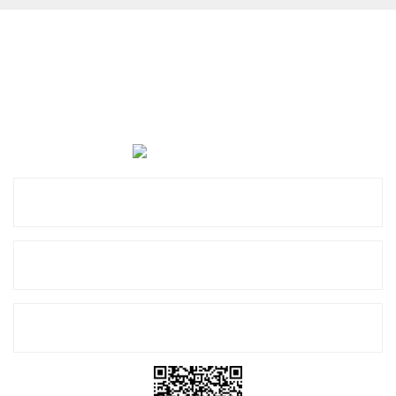
Cevat Otomotiv Japon Korea Yedek Parçaları Üçevler, No:,
47. Sk. No:27, 16120 Nilüfer
0 (850) 885 20 16
Kurumsal
Alışveriş
E-Bülten Listemize Kayıt Olun!