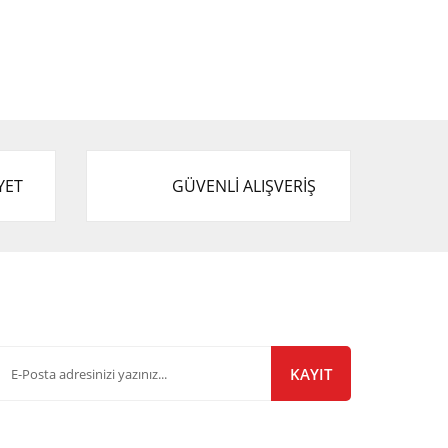
YET
GÜVENLİ ALIŞVERİŞ
-Bülten Listemize Kayıt Olun!
KAYIT