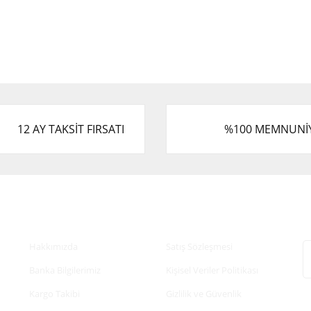
12 AY TAKSİT FIRSATI
%100 MEMNUNİ
Kurumsal
Alışveriş
E
Hakkımızda
Satış Sözleşmesi
Banka Bilgilerimiz
Kişisel Veriler Politikası
Kargo Takibi
Gizlilik ve Güvenlik