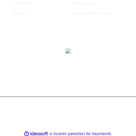
Yeni Üyelik
İade ve İptal
İletişim
Havale Bildirim Formu
tifikası ile korunmaktadır.
ile
ideasoft
e-