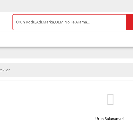
IS ÜRÜNLER
ENEOS
TESLA
BYD
AKSES
takiler
Ürün Bulunamadı.