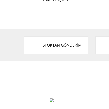
Fiyat :
2.240,14 TL
STOKTAN GÖNDERİM
Cevat Otomotiv Japon Korea Yedek Parçaları
Üçevler, No:, 47. Sk. No:27, 16120 Nilüfer
0 (850) 885 20 16