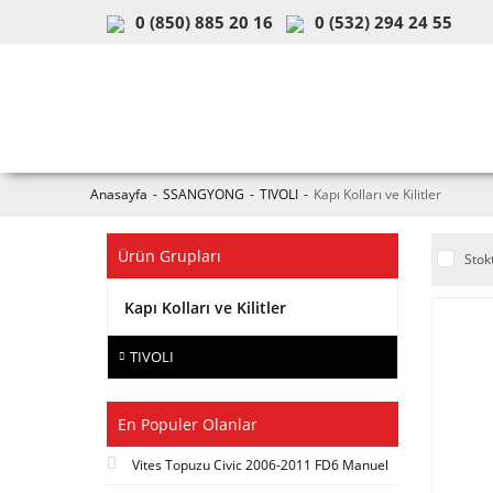
0 (850) 885 20 16
0 (532) 294 24 55
ARAÇ & MODEL SEÇİMİ
MOB
Anasayfa
SSANGYONG
TIVOLI
Kapı Kolları ve Kilitler
Ürün Grupları
Stok
Kapı Kolları ve Kilitler
TIVOLI
En Populer Olanlar
Vites Topuzu Civic 2006-2011 FD6 Manuel