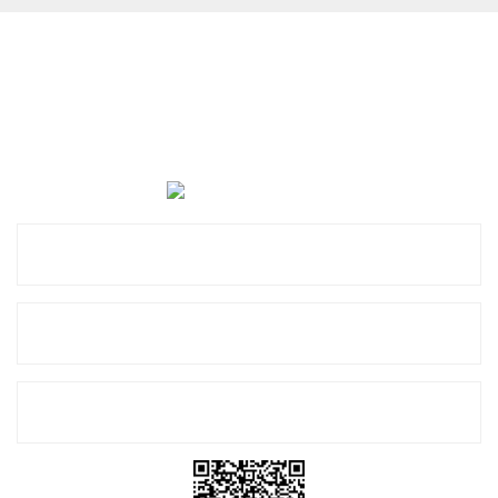
Cevat Otomotiv Japon Korea Yedek Parçaları Üçevler, No:,
47. Sk. No:27, 16120 Nilüfer
0 (850) 885 20 16
Kurumsal
Alışveriş
E-Bülten Listemize Kayıt Olun!