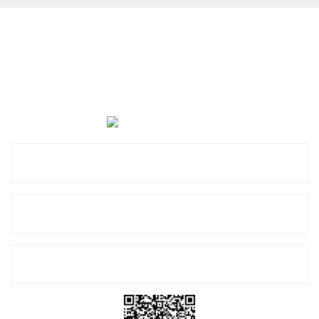
Cevat Otomotiv Japon Korea Yedek Parçaları Üçevler, No:,
47. Sk. No:27, 16120 Nilüfer
0 (850) 885 20 16
Kurumsal
Alışveriş
E-Bülten Listemize Kayıt Olun!