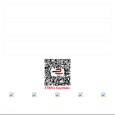
Kurumsal
Alışveriş
E-Bülten Listemize Kayıt Olun!