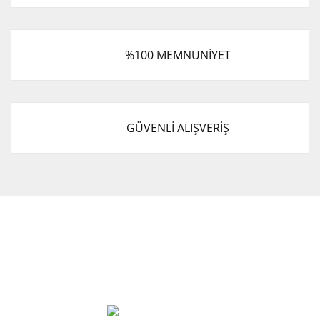
%100 MEMNUNİYET
GÜVENLİ ALIŞVERİŞ
Cevat Otomotiv Japon Korea Yedek Parçaları Üçevler, No:,
47. Sk. No:27, 16120 Nilüfer
0 (850) 885 20 16