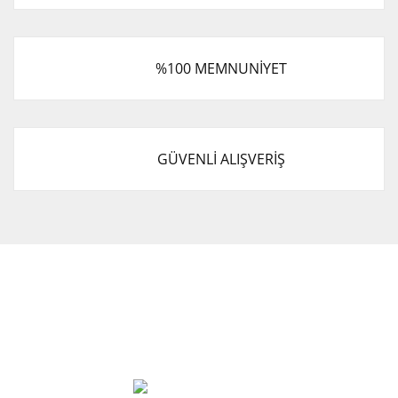
%100 MEMNUNİYET
GÜVENLİ ALIŞVERİŞ
Cevat Otomotiv Japon Korea Yedek Parçaları Üçevler, No:,
47. Sk. No:27, 16120 Nilüfer
0 (850) 885 20 16