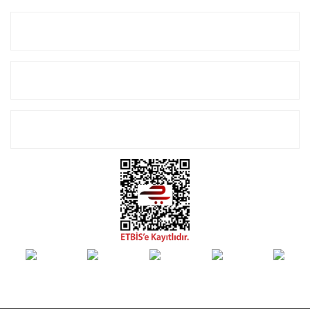
Kurumsal
Alışveriş
E-Bülten Listemize Kayıt Olun!