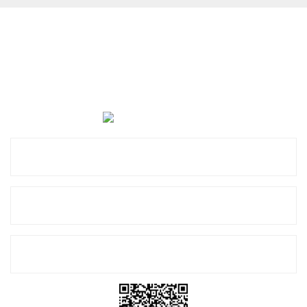
Cevat Otomotiv Japon Korea Yedek Parçaları Üçevler, No:,
47. Sk. No:27, 16120 Nilüfer
0 (850) 885 20 16
Kurumsal
Alışveriş
E-Bülten Listemize Kayıt Olun!