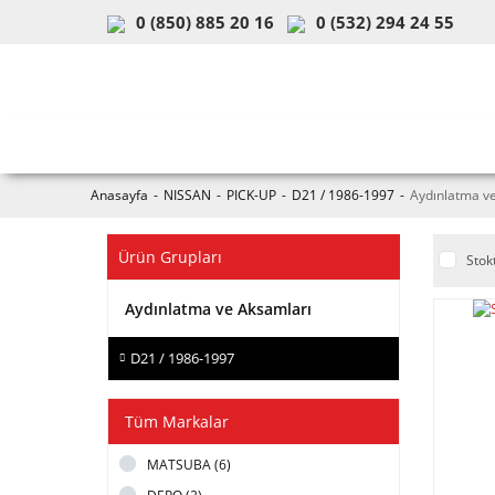
0 (850) 885 20 16
0 (532) 294 24 55
ARAÇ & MODEL SEÇİMİ
MOB
Anasayfa
NISSAN
PICK-UP
D21 / 1986-1997
Aydınlatma v
Ürün Grupları
Stok
Aydınlatma ve Aksamları
D21 / 1986-1997
Tüm Markalar
MATSUBA (6)