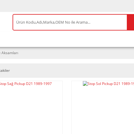
IS ÜRÜNLER
ENEOS
TESLA
BYD
AKSES
e Aksamları
takiler