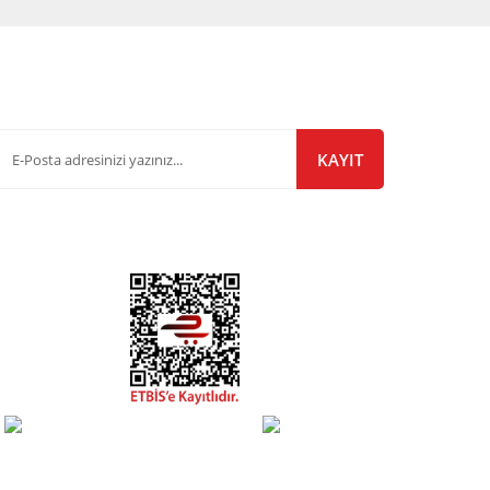
-Bülten Listemize Kayıt Olun!
KAYIT