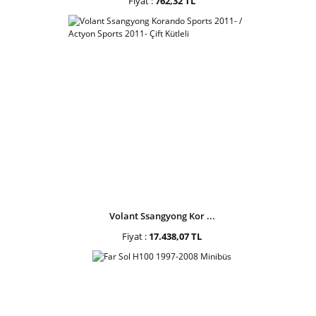
Fiyat :
762,32 TL
Volant Ssangyong Kor ...
Fiyat :
17.438,07 TL