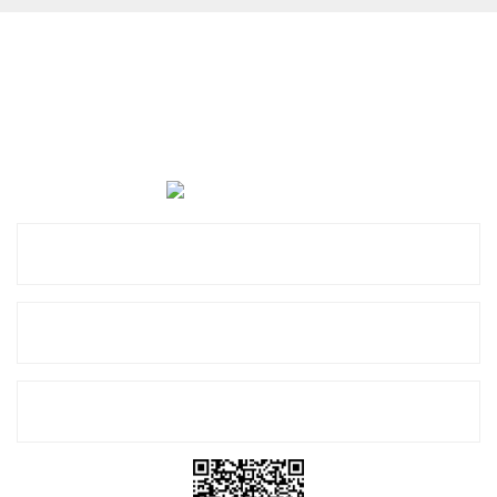
Cevat Otomotiv Japon Korea Yedek Parçaları Üçevler, No:,
47. Sk. No:27, 16120 Nilüfer
0 (850) 885 20 16
Kurumsal
Alışveriş
E-Bülten Listemize Kayıt Olun!