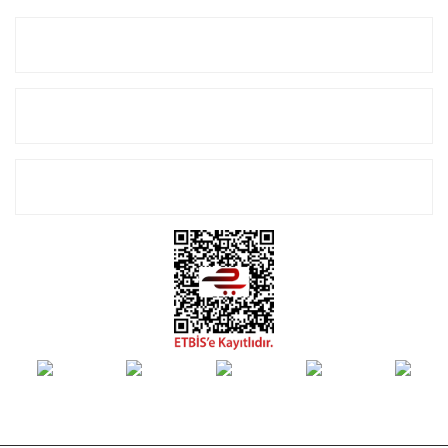
Kurumsal
Alışveriş
E-Bülten Listemize Kayıt Olun!