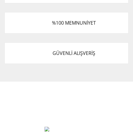
%100 MEMNUNİYET
GÜVENLİ ALIŞVERİŞ
Cevat Otomotiv Japon Korea Yedek Parçaları Üçevler, No:,
47. Sk. No:27, 16120 Nilüfer
0 (850) 885 20 16