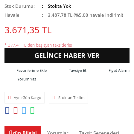
Stok Durumu:
Stokta Yok
Havale
3.487,78 TL (%5,00 havale indirimi)
3.671,35 TL
* 377,41 TL den başlayan taksitlerle!
GELİNCE HABER VER
Tavsiye Et
Fiyat Alarmı
Yorum Yaz
Aynı Gün Kargo
Stoktan Teslim
Ürün Bilgisi
Yorumlar
Taksit Seçenekleri
Ön