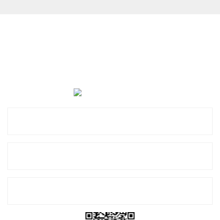
Cevat Otomotiv Japon Korea Yedek Parçaları Üçevler, No:,
47. Sk. No:27, 16120 Nilüfer
0 (850) 885 20 16
Kurumsal
Alışveriş
E-Bülten Listemize Kayıt Olun!