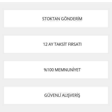
Görüş ve önerileriniz için teşekkür ederiz.
Yorum Yaz
Ürün resmi kalitesiz, bozuk veya görüntülenemiyor.
STOKTAN GÖNDERİM
Ürün açıklamasında eksik bilgiler bulunuyor.
Ürün bilgilerinde hatalar bulunuyor.
Ürün fiyatı diğer sitelerden daha pahalı.
Bu ürüne benzer farklı alternatifler olmalı.
12 AY TAKSİT FIRSATI
%100 MEMNUNİYET
Gönder
GÜVENLİ ALIŞVERİŞ