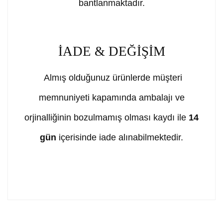
bantlanmaktadır.
İADE & DEĞİŞİM
Almış olduğunuz ürünlerde müşteri
memnuniyeti kapamında ambalajı ve
orjinalliğinin bozulmamış olması kaydı ile
14
gün
içerisinde iade alınabilmektedir.
Bu ürünün fiyat bilgisi, resim, ürün açıklamalarında ve
diğer konularda yetersiz gördüğünüz noktaları öneri
Bu ürüne ilk yorumu siz yapın!
formunu kullanarak tarafımıza iletebilirsiniz.