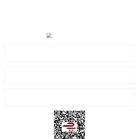
Cevat Otomotiv Japon Korea Yedek Parçaları Üçevler, No:,
47. Sk. No:27, 16120 Nilüfer
0 (850) 885 20 16
Kurumsal
Alışveriş
E-Bülten Listemize Kayıt Olun!