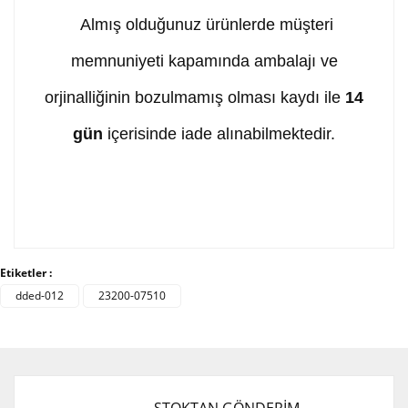
Almış olduğunuz ürünlerde müşteri
memnuniyeti kapamında ambalajı ve
orjinalliğinin bozulmamış olması kaydı ile
14
gün
içerisinde iade alınabilmektedir.
Bu ürünün fiyat bilgisi, resim, ürün açıklamalarında ve
diğer konularda yetersiz gördüğünüz noktaları öneri
Bu ürüne ilk yorumu siz yapın!
Etiketler :
formunu kullanarak tarafımıza iletebilirsiniz.
Görüş ve önerileriniz için teşekkür ederiz.
dded-012
23200-07510
Yorum Yaz
Ürün resmi kalitesiz, bozuk veya görüntülenemiyor.
Ürün açıklamasında eksik bilgiler bulunuyor.
Ürün bilgilerinde hatalar bulunuyor.
STOKTAN GÖNDERİM