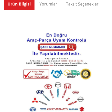
Ürün Bilgisi
Yorumlar
Taksit Seçenekleri
Ön