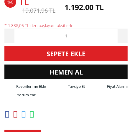
TL
%6
1.192.00 TL
19.071,96 TL
* 1.838,06 TL den başlayan taksitlerle!
SEPETE EKLE
HEMEN AL
Tavsiye Et
Fiyat Alarmı
Yorum Yaz