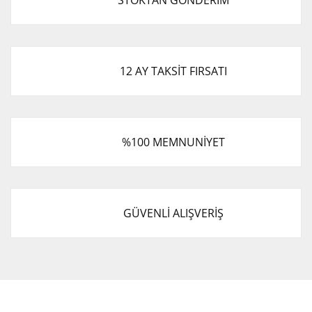
Ürün fiyatı diğer sitelerden daha pahalı.
Bu ürüne benzer farklı alternatifler olmalı.
12 AY TAKSİT FIRSATI
Gönder
%100 MEMNUNİYET
GÜVENLİ ALIŞVERİŞ