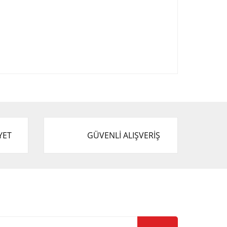
afımıza iletebilirsiniz.
YET
GÜVENLİ ALIŞVERİŞ
-Bülten Listemize Kayıt Olun!