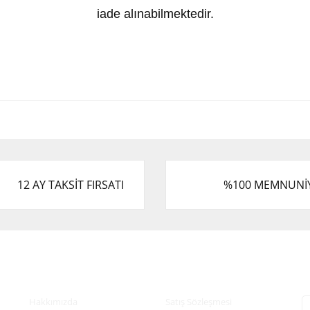
iade alınabilmektedir.
 ve diğer konularda yetersiz gördüğünüz noktaları öneri formunu kullanarak tar
Bu ürüne ilk yorumu siz yapın!
.
Yorum Yaz
12 AY TAKSİT FIRSATI
%100 MEMNUNİ
Kurumsal
Alışveriş
E
Hakkımızda
Satış Sözleşmesi