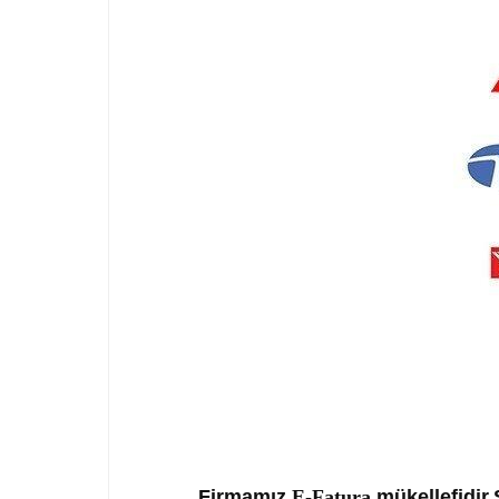
Firmamız
E-Fatura
mükellefidir.S