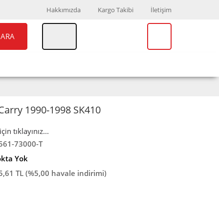
Hakkımızda
Kargo Takibi
İletişim
ARA
UAR
MARKALAR
Carry 1990-1998 SK410
in tıklayınız...
561-73000-T
okta Yok
5,61 TL (%5,00 havale indirimi)