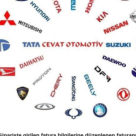
iparişte girilen fatura bilgilerine düzenlenen faturan