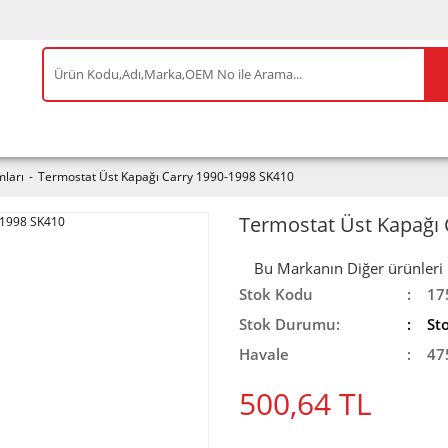
IS ÜRÜNLER
ENEOS
TESLA
BYD
AKSES
ları
Termostat Üst Kapağı Carry 1990-1998 SK410
Termostat Üst Kapağı 
Bu Markanın Diğer ürünleri iç
Stok Kodu
17
Stok Durumu:
St
Havale
47
500,64 TL