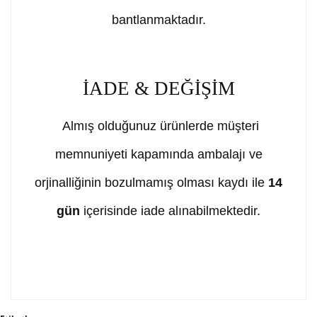
bantlanmaktadır.
İADE & DEĞİŞİM
Almış olduğunuz ürünlerde müşteri
memnuniyeti kapamında ambalajı ve
orjinalliğinin bozulmamış olması kaydı ile
14
gün
içerisinde iade alınabilmektedir.
Bu ürünün fiyat bilgisi, resim, ürün açıklamalarında ve
diğer konularda yetersiz gördüğünüz noktaları öneri
Bu ürüne ilk yorumu siz yapın!