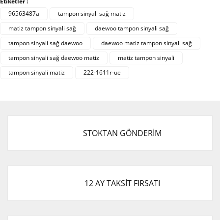
Etiketler :
formunu kullanarak tarafımıza iletebilirsiniz.
Görüş ve önerileriniz için teşekkür ederiz.
96563487a
tampon sinyali sağ matiz
matiz tampon sinyali sağ
daewoo tampon sinyali sağ
Yorum Yaz
Ürün resmi kalitesiz, bozuk veya görüntülenemiyor.
tampon sinyali sağ daewoo
daewoo matiz tampon sinyali sağ
Ürün açıklamasında eksik bilgiler bulunuyor.
tampon sinyali sağ daewoo matiz
matiz tampon sinyali
Ürün bilgilerinde hatalar bulunuyor.
tampon sinyali matiz
222-1611r-ue
Ürün fiyatı diğer sitelerden daha pahalı.
Bu ürüne benzer farklı alternatifler olmalı.
STOKTAN GÖNDERİM
Gönder
12 AY TAKSİT FIRSATI