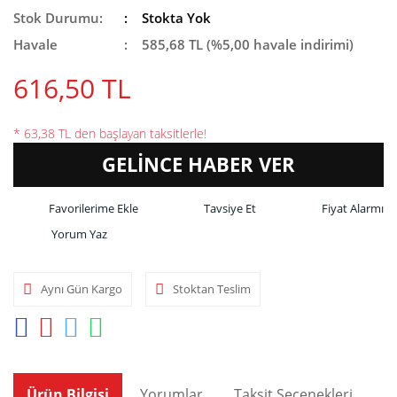
Stok Durumu:
Stokta Yok
Havale
585,68 TL (%5,00 havale indirimi)
616,50 TL
* 63,38 TL den başlayan taksitlerle!
GELİNCE HABER VER
Tavsiye Et
Fiyat Alarmı
Yorum Yaz
Aynı Gün Kargo
Stoktan Teslim
Ürün Bilgisi
Yorumlar
Taksit Seçenekleri
Ön