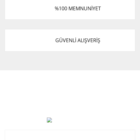
%100 MEMNUNİYET
GÜVENLİ ALIŞVERİŞ
Cevat Otomotiv Japon Korea Yedek Parçaları Üçevler, No:,
47. Sk. No:27, 16120 Nilüfer
0 (850) 885 20 16
Kurumsal