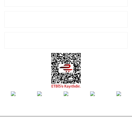
Alışveriş
E-Bülten Listemize Kayıt Olun!