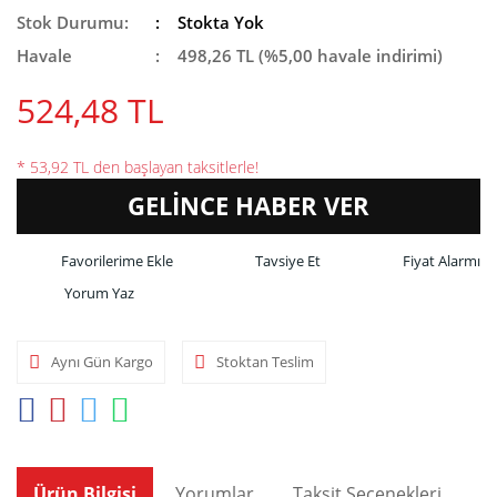
Stok Durumu:
Stokta Yok
Havale
498,26 TL (%5,00 havale indirimi)
524,48 TL
* 53,92 TL den başlayan taksitlerle!
GELİNCE HABER VER
Tavsiye Et
Fiyat Alarmı
Yorum Yaz
Aynı Gün Kargo
Stoktan Teslim
Ürün Bilgisi
Yorumlar
Taksit Seçenekleri
Ön