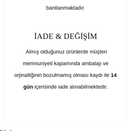
bantlanmaktadır.
İADE & DEĞİŞİM
Almış olduğunuz ürünlerde müşteri
memnuniyeti kapamında ambalajı ve
orjinalliğinin bozulmamış olması kaydı ile
14
gün
içerisinde iade alınabilmektedir.
Bu ürünün fiyat bilgisi, resim, ürün açıklamalarında ve
diğer konularda yetersiz gördüğünüz noktaları öneri
Bu ürüne ilk yorumu siz yapın!