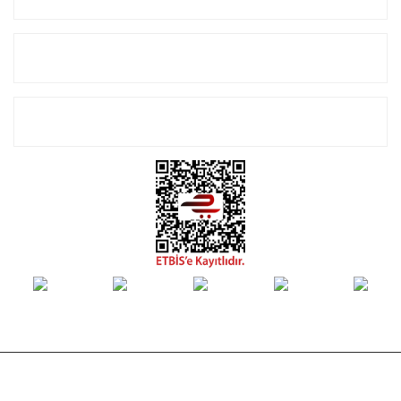
Alışveriş
E-Bülten Listemize Kayıt Olun!