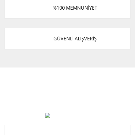
%100 MEMNUNİYET
GÜVENLİ ALIŞVERİŞ
Cevat Otomotiv Japon Korea Yedek Parçaları Üçevler, No:,
47. Sk. No:27, 16120 Nilüfer
0 (850) 885 20 16
Kurumsal