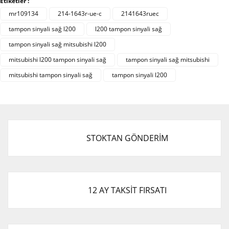
Etiketler :
formunu kullanarak tarafımıza iletebilirsiniz.
Görüş ve önerileriniz için teşekkür ederiz.
mr109134
214-1643r-ue-c
2141643ruec
tampon sinyali sağ l200
l200 tampon sinyali sağ
Yorum Yaz
Ürün resmi kalitesiz, bozuk veya görüntülenemiyor.
tampon sinyali sağ mitsubishi l200
Ürün açıklamasında eksik bilgiler bulunuyor.
mitsubishi l200 tampon sinyali sağ
tampon sinyali sağ mitsubishi
Ürün bilgilerinde hatalar bulunuyor.
mitsubishi tampon sinyali sağ
tampon sinyali l200
Ürün fiyatı diğer sitelerden daha pahalı.
Bu ürüne benzer farklı alternatifler olmalı.
STOKTAN GÖNDERİM
Gönder
12 AY TAKSİT FIRSATI