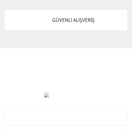
GÜVENLİ ALIŞVERİŞ
Cevat Otomotiv Japon Korea Yedek Parçaları Üçevler, No:,
47. Sk. No:27, 16120 Nilüfer
0 (850) 885 20 16
Kurumsal