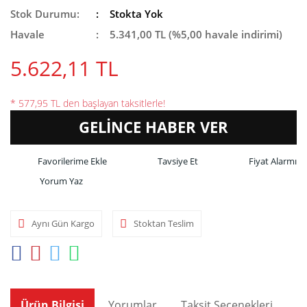
Stok Durumu:
Stokta Yok
Havale
5.341,00 TL (%5,00 havale indirimi)
5.622,11 TL
* 577,95 TL den başlayan taksitlerle!
GELİNCE HABER VER
Tavsiye Et
Fiyat Alarmı
Yorum Yaz
Aynı Gün Kargo
Stoktan Teslim
Ürün Bilgisi
Yorumlar
Taksit Seçenekleri
Ön