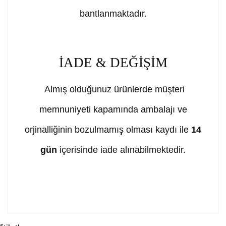
bantlanmaktadır.
İADE & DEĞİŞİM
Almış olduğunuz ürünlerde müşteri
memnuniyeti kapamında ambalajı ve
orjinalliğinin bozulmamış olması kaydı ile
14
gün
içerisinde iade alınabilmektedir.
Bu ürünün fiyat bilgisi, resim, ürün açıklamalarında ve
diğer konularda yetersiz gördüğünüz noktaları öneri
Bu ürüne ilk yorumu siz yapın!