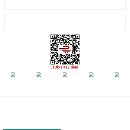
Alışveriş
E-Bülten Listemize Kayıt Olun!
© Tüm hakları saklıdır. Kredi kartı bilgileriniz 256bit SSL sertifikası ile
korunmaktadır.