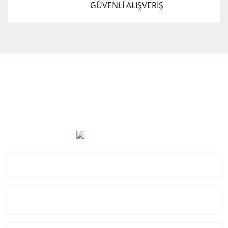
GÜVENLİ ALIŞVERİŞ
Cevat Otomotiv Japon Korea Yedek Parçaları Üçevler, No:,
47. Sk. No:27, 16120 Nilüfer
0 (850) 885 20 16
Kurumsal
Alışveriş