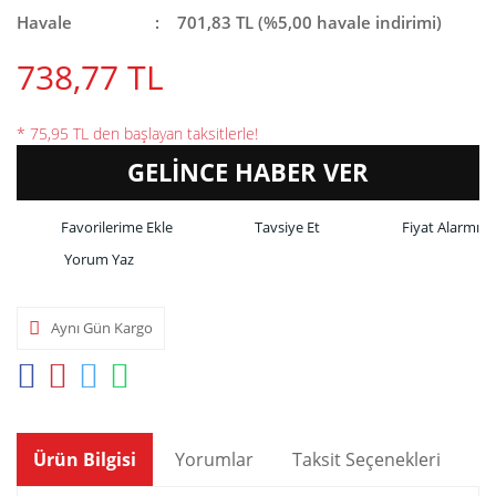
Havale
701,83 TL (%5,00 havale indirimi)
738,77 TL
* 75,95 TL den başlayan taksitlerle!
GELİNCE HABER VER
Tavsiye Et
Fiyat Alarmı
Yorum Yaz
Aynı Gün Kargo
Ürün Bilgisi
Yorumlar
Taksit Seçenekleri
Ön