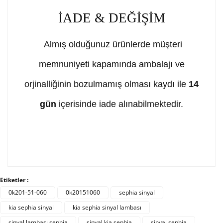
İADE & DEĞİŞİM
Almış olduğunuz ürünlerde müşteri
memnuniyeti kapamında ambalajı ve
orjinalliğinin bozulmamış olması kaydı ile
14
gün
içerisinde iade alınabilmektedir.
Bu ürünün fiyat bilgisi, resim, ürün açıklamalarında ve
diğer konularda yetersiz gördüğünüz noktaları öneri
Bu ürüne ilk yorumu siz yapın!
Etiketler :
formunu kullanarak tarafımıza iletebilirsiniz.
Görüş ve önerileriniz için teşekkür ederiz.
0k201-51-060
0k20151060
sephia sinyal
kia sephia sinyal
kia sephia sinyal lambası
Yorum Yaz
Ürün resmi kalitesiz, bozuk veya görüntülenemiyor.
sinyal lambası sephia
sinyal kia sephia
sinyal sephia