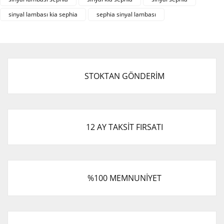
Ürün açıklamasında eksik bilgiler bulunuyor.
sinyal lambası kia sephia
sephia sinyal lambası
Ürün bilgilerinde hatalar bulunuyor.
Ürün fiyatı diğer sitelerden daha pahalı.
Bu ürüne benzer farklı alternatifler olmalı.
STOKTAN GÖNDERİM
Gönder
12 AY TAKSİT FIRSATI
%100 MEMNUNİYET