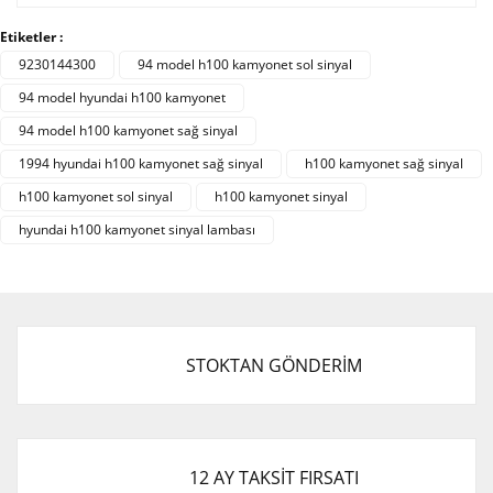
diğer konularda yetersiz gördüğünüz noktaları öneri
Bu ürüne ilk yorumu siz yapın!
Etiketler :
formunu kullanarak tarafımıza iletebilirsiniz.
Görüş ve önerileriniz için teşekkür ederiz.
9230144300
94 model h100 kamyonet sol sinyal
94 model hyundai h100 kamyonet
Yorum Yaz
Ürün resmi kalitesiz, bozuk veya görüntülenemiyor.
94 model h100 kamyonet sağ sinyal
Ürün açıklamasında eksik bilgiler bulunuyor.
1994 hyundai h100 kamyonet sağ sinyal
h100 kamyonet sağ sinyal
Ürün bilgilerinde hatalar bulunuyor.
h100 kamyonet sol sinyal
h100 kamyonet sinyal
Ürün fiyatı diğer sitelerden daha pahalı.
hyundai h100 kamyonet sinyal lambası
Bu ürüne benzer farklı alternatifler olmalı.
STOKTAN GÖNDERİM
Gönder
12 AY TAKSİT FIRSATI