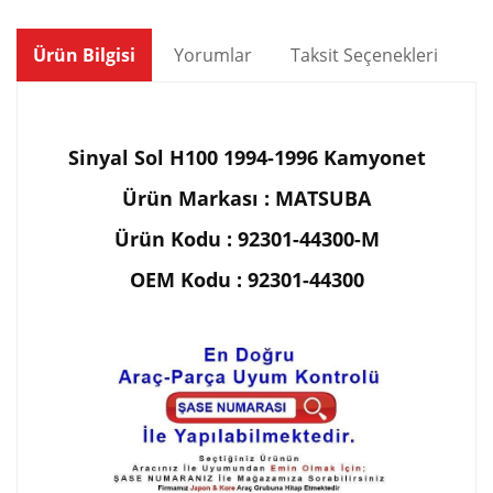
Ürün Bilgisi
Yorumlar
Taksit Seçenekleri
Ön
Sinyal Sol H100 1994-1996
Kamyonet
Ürün Markası : MATSUBA
Ürün Kodu : 92301-44300-M
OEM Kodu :
92301-44300