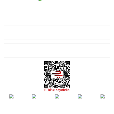
Kurumsal
Alışveriş
E-Bülten Listemize Kayıt Olun!