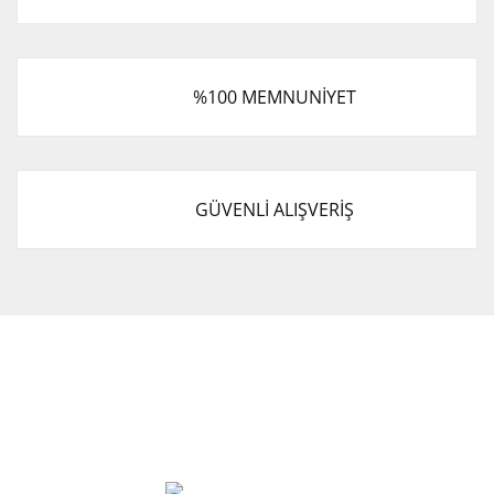
%100 MEMNUNİYET
GÜVENLİ ALIŞVERİŞ
Cevat Otomotiv Japon Korea Yedek Parçaları Üçevler, No:,
47. Sk. No:27, 16120 Nilüfer
0 (850) 885 20 16