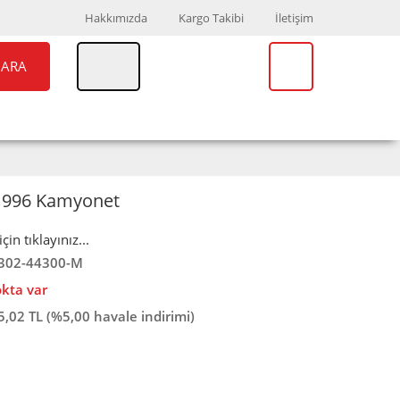
Hakkımızda
Kargo Takibi
İletişim
ARA
UAR
MARKALAR
-1996 Kamyonet
in tıklayınız...
302-44300-M
okta var
5,02 TL (%5,00 havale indirimi)