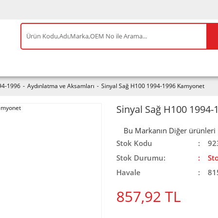
IS ÜRÜNLER
ENEOS
TESLA
BYD
AKSES
94-1996
Aydınlatma ve Aksamları
Sinyal Sağ H100 1994-1996 Kamyonet
Sinyal Sağ H100 1994
Bu Markanın Diğer ürünleri iç
Stok Kodu
92
Stok Durumu:
St
Havale
81
857,92 TL