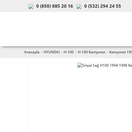
0 (850) 885 20 16
0 (532) 294 24 55
ARAÇ & MODEL SEÇİMİ
MOB
Anasayfa
HYUNDAI
H-100
H-100 Kamyonet
Kamyonet 19