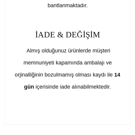
bantlanmaktadır.
İADE & DEĞİŞİM
Almış olduğunuz ürünlerde müşteri
memnuniyeti kapamında ambalajı ve
orjinalliğinin bozulmamış olması kaydı ile
14
gün
içerisinde iade alınabilmektedir.
Bu ürünün fiyat bilgisi, resim, ürün açıklamalarında ve
diğer konularda yetersiz gördüğünüz noktaları öneri
Bu ürüne ilk yorumu siz yapın!
formunu kullanarak tarafımıza iletebilirsiniz.