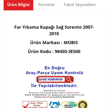
Ürün Bilgisi
Yorumlar
Taksit Seçenekleri
Ön
Far Yıkama Kapağı Sağ Sorento 2007-
2010
Ürün Markası : MOBIS
Ürün Kodu : 98450-3E500