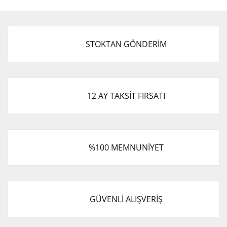
Görüş ve önerileriniz için teşekkür ederiz.
Yorum Yaz
Ürün resmi kalitesiz, bozuk veya görüntülenemiyor.
STOKTAN GÖNDERİM
Ürün açıklamasında eksik bilgiler bulunuyor.
Ürün bilgilerinde hatalar bulunuyor.
Ürün fiyatı diğer sitelerden daha pahalı.
Bu ürüne benzer farklı alternatifler olmalı.
12 AY TAKSİT FIRSATI
%100 MEMNUNİYET
Gönder
GÜVENLİ ALIŞVERİŞ