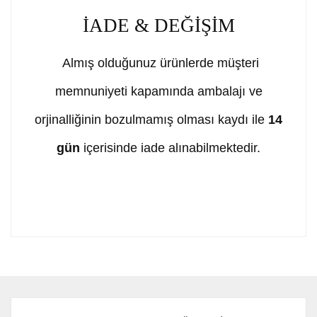
İADE & DEĞİŞİM
Almış olduğunuz ürünlerde müşteri
memnuniyeti kapamında ambalajı ve
orjinalliğinin bozulmamış olması kaydı ile
14
gün
içerisinde iade alınabilmektedir.
Bu ürünün fiyat bilgisi, resim, ürün açıklamalarında ve
diğer konularda yetersiz gördüğünüz noktaları öneri
Bu ürüne ilk yorumu siz yapın!
formunu kullanarak tarafımıza iletebilirsiniz.
Görüş ve önerileriniz için teşekkür ederiz.
Yorum Yaz
Ürün resmi kalitesiz, bozuk veya görüntülenemiyor.