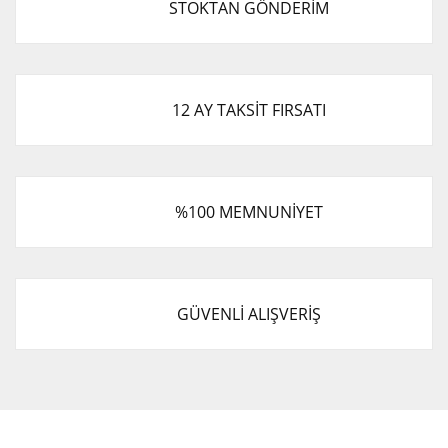
STOKTAN GÖNDERİM
Ürün açıklamasında eksik bilgiler bulunuyor.
Ürün bilgilerinde hatalar bulunuyor.
Ürün fiyatı diğer sitelerden daha pahalı.
Bu ürüne benzer farklı alternatifler olmalı.
12 AY TAKSİT FIRSATI
%100 MEMNUNİYET
Gönder
GÜVENLİ ALIŞVERİŞ