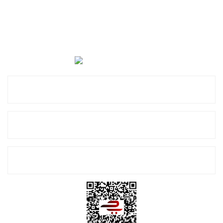
Cevat Otomotiv Japon Korea Yedek Parçaları Üçevler, No:,
47. Sk. No:27, 16120 Nilüfer
0 (850) 885 20 16
Kurumsal
Alışveriş
E-Bülten Listemize Kayıt Olun!