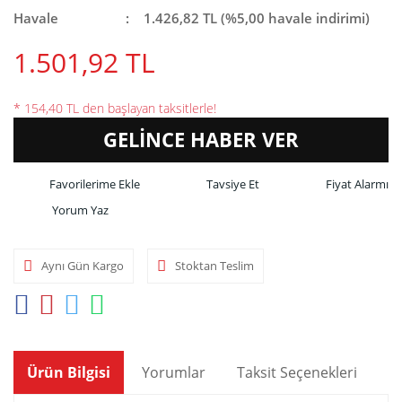
Havale
1.426,82 TL (%5,00 havale indirimi)
1.501,92 TL
* 154,40 TL den başlayan taksitlerle!
GELİNCE HABER VER
Tavsiye Et
Fiyat Alarmı
Yorum Yaz
Aynı Gün Kargo
Stoktan Teslim
Ürün Bilgisi
Yorumlar
Taksit Seçenekleri
Ön