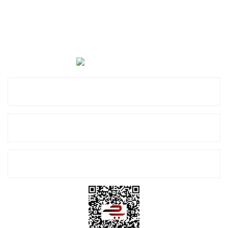
Cevat Otomotiv Japon Korea Yedek Parçaları Üçevler, No:,
47. Sk. No:27, 16120 Nilüfer
0 (850) 885 20 16
Kurumsal
Alışveriş
E-Bülten Listemize Kayıt Olun!