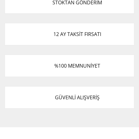
STOKTAN GÖNDERİM
Ürün açıklamasında eksik bilgiler bulunuyor.
Ürün bilgilerinde hatalar bulunuyor.
Ürün fiyatı diğer sitelerden daha pahalı.
Bu ürüne benzer farklı alternatifler olmalı.
12 AY TAKSİT FIRSATI
%100 MEMNUNİYET
Gönder
GÜVENLİ ALIŞVERİŞ