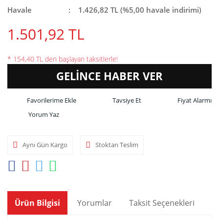
Havale
1.426,82 TL (%5,00 havale indirimi)
1.501,92 TL
* 154,40 TL den başlayan taksitlerle!
GELİNCE HABER VER
Tavsiye Et
Fiyat Alarmı
Yorum Yaz
Aynı Gün Kargo
Stoktan Teslim
Ürün Bilgisi
Yorumlar
Taksit Seçenekleri
Ön