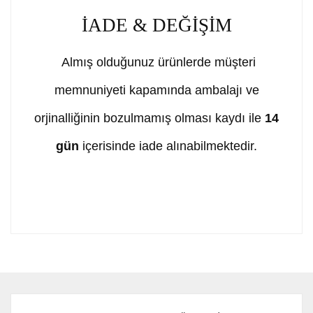
İADE & DEĞİŞİM
Almış olduğunuz ürünlerde müşteri
memnuniyeti kapamında ambalajı ve
orjinalliğinin bozulmamış olması kaydı ile
14
gün
içerisinde iade alınabilmektedir.
Bu ürünün fiyat bilgisi, resim, ürün açıklamalarında ve
diğer konularda yetersiz gördüğünüz noktaları öneri
Bu ürüne ilk yorumu siz yapın!
formunu kullanarak tarafımıza iletebilirsiniz.
Görüş ve önerileriniz için teşekkür ederiz.
Yorum Yaz
Ürün resmi kalitesiz, bozuk veya görüntülenemiyor.