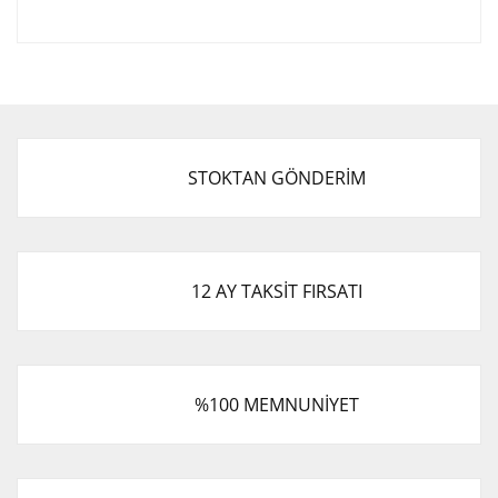
Bu ürünün fiyat bilgisi, resim, ürün açıklamalarında ve
diğer konularda yetersiz gördüğünüz noktaları öneri
Bu ürüne ilk yorumu siz yapın!
formunu kullanarak tarafımıza iletebilirsiniz.
Görüş ve önerileriniz için teşekkür ederiz.
Yorum Yaz
Ürün resmi kalitesiz, bozuk veya görüntülenemiyor.
STOKTAN GÖNDERİM
Ürün açıklamasında eksik bilgiler bulunuyor.
Ürün bilgilerinde hatalar bulunuyor.
Ürün fiyatı diğer sitelerden daha pahalı.
Bu ürüne benzer farklı alternatifler olmalı.
12 AY TAKSİT FIRSATI
%100 MEMNUNİYET
Gönder