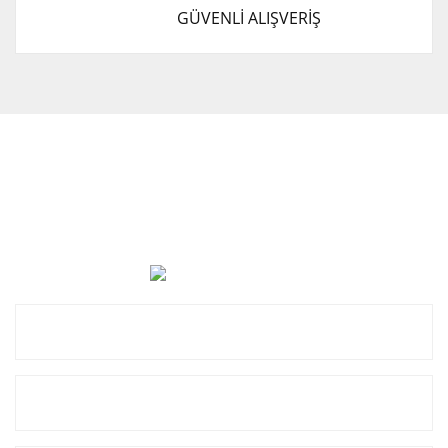
GÜVENLİ ALIŞVERİŞ
Cevat Otomotiv Japon Korea Yedek Parçaları Üçevler, No:,
47. Sk. No:27, 16120 Nilüfer
0 (850) 885 20 16
Kurumsal
Alışveriş