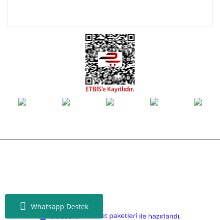
E-Bülten Listemize Kayıt Olun!
© Tüm hakları saklıdır. Kredi kartı bilgileriniz 256bit SSL sertifikası ile
korunmaktadır.
Whatsapp Destek
ile
ideasoft
e-