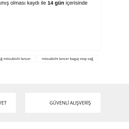
mış olması kaydı ile
14 gün
içerisinde
afımıza iletebilirsiniz.
ağ mitsubishi lancer
mitsubishi lancer bagaj stop sağ
YET
GÜVENLİ ALIŞVERİŞ