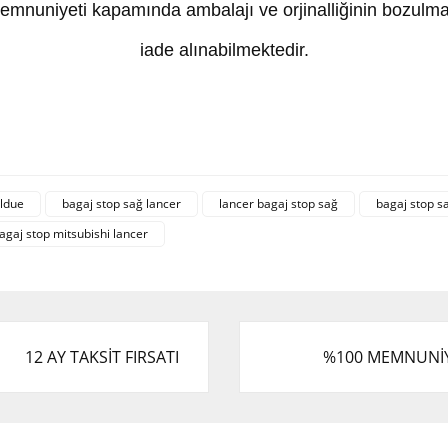
mnuniyeti kapamında ambalajı ve orjinalliğinin bozulma
iade alınabilmektedir.
 ve diğer konularda yetersiz gördüğünüz noktaları öneri formunu kullanarak tar
Bu ürüne ilk yorumu siz yapın!
ldue
bagaj stop sağ lancer
lancer bagaj stop sağ
bagaj stop s
agaj stop mitsubishi lancer
.
Yorum Yaz
12 AY TAKSİT FIRSATI
%100 MEMNUNİ