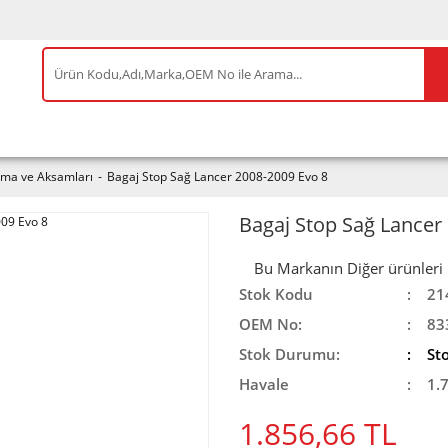
IS ÜRÜNLER
ENEOS
TESLA
BYD
AKSES
tma ve Aksamları
Bagaj Stop Sağ Lancer 2008-2009 Evo 8
Bagaj Stop Sağ Lancer
Bu Markanın Diğer ürünleri iç
Stok Kodu
21
OEM No:
83
Stok Durumu:
St
Havale
1.
1.856,66 TL