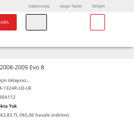
Hakkımızda
Kargo Takibi
İletişim
ARA
UAR
MARKALAR
 2008-2009 Evo 8
in tıklayınız...
4-1324R-LD-UE
30A112
okta Yok
763,83 TL (%5,00 havale indirimi)