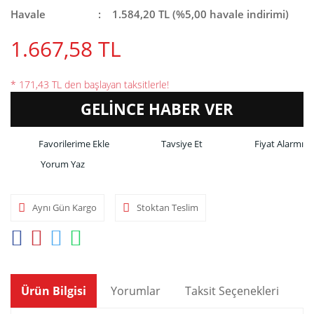
Havale
1.584,20 TL (%5,00 havale indirimi)
1.667,58 TL
* 171,43 TL den başlayan taksitlerle!
GELİNCE HABER VER
Tavsiye Et
Fiyat Alarmı
Yorum Yaz
Aynı Gün Kargo
Stoktan Teslim
Ürün Bilgisi
Yorumlar
Taksit Seçenekleri
Ön