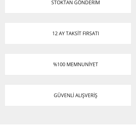
STOKTAN GÖNDERİM
Ürün açıklamasında eksik bilgiler bulunuyor.
Ürün bilgilerinde hatalar bulunuyor.
Ürün fiyatı diğer sitelerden daha pahalı.
Bu ürüne benzer farklı alternatifler olmalı.
12 AY TAKSİT FIRSATI
%100 MEMNUNİYET
Gönder
GÜVENLİ ALIŞVERİŞ