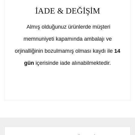
İADE & DEĞİŞİM
Almış olduğunuz ürünlerde müşteri
memnuniyeti kapamında ambalajı ve
orjinalliğinin bozulmamış olması kaydı ile
14
gün
içerisinde iade alınabilmektedir.
Bu ürünün fiyat bilgisi, resim, ürün açıklamalarında ve
diğer konularda yetersiz gördüğünüz noktaları öneri
Bu ürüne ilk yorumu siz yapın!
formunu kullanarak tarafımıza iletebilirsiniz.
Görüş ve önerileriniz için teşekkür ederiz.
Yorum Yaz
Ürün resmi kalitesiz, bozuk veya görüntülenemiyor.