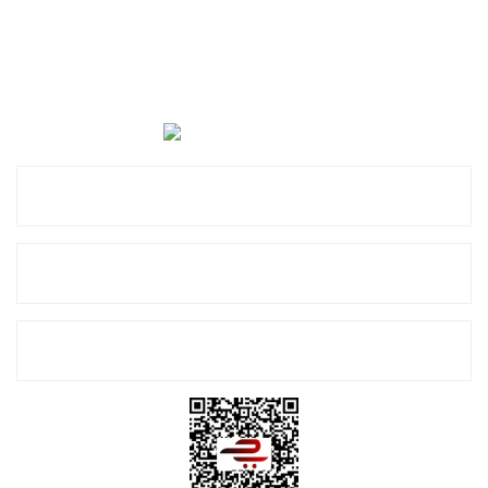
Cevat Otomotiv Japon Korea Yedek Parçaları Üçevler, No:,
47. Sk. No:27, 16120 Nilüfer
0 (850) 885 20 16
Kurumsal
Alışveriş
E-Bülten Listemize Kayıt Olun!