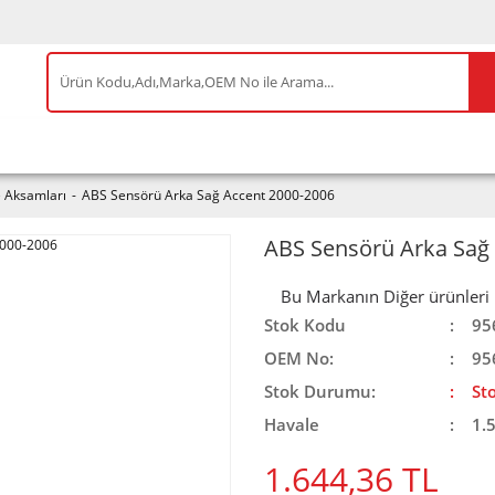
IS ÜRÜNLER
ENEOS
TESLA
BYD
AKSES
e Aksamları
ABS Sensörü Arka Sağ Accent 2000-2006
ABS Sensörü Arka Sağ
Bu Markanın Diğer ürünleri iç
Stok Kodu
95
OEM No:
95
Stok Durumu:
St
Havale
1.
1.644,36 TL