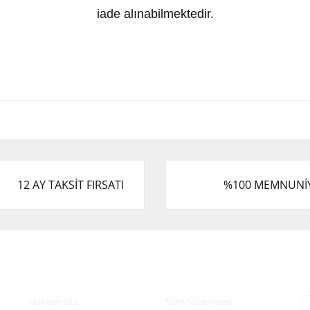
iade alınabilmektedir.
 ve diğer konularda yetersiz gördüğünüz noktaları öneri formunu kullanarak tar
Bu ürüne ilk yorumu siz yapın!
.
Yorum Yaz
12 AY TAKSİT FIRSATI
%100 MEMNUNİ
Kurumsal
Alışveriş
E
Hakkımızda
Satış Sözleşmesi