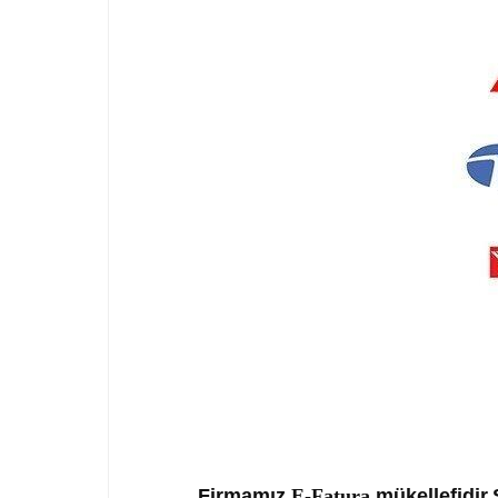
Firmamız
E-Fatura
mükellefidir.S