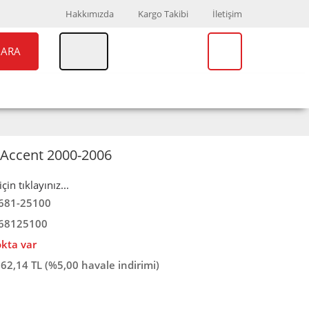
Hakkımızda
Kargo Takibi
İletişim
ARA
UAR
MARKALAR
 Accent 2000-2006
in tıklayınız...
681-25100
68125100
okta var
562,14 TL (%5,00 havale indirimi)