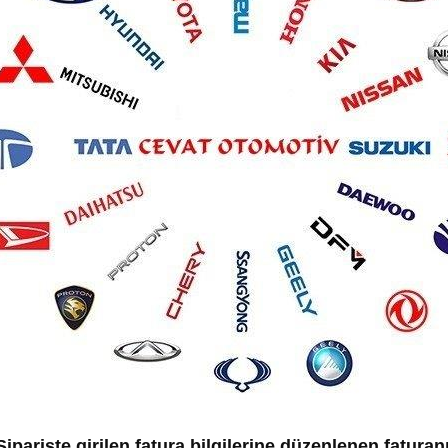
iparişte girilen fatura bilgilerine düzenlenen faturan