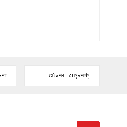
afımıza iletebilirsiniz.
YET
GÜVENLİ ALIŞVERİŞ
-Bülten Listemize Kayıt Olun!