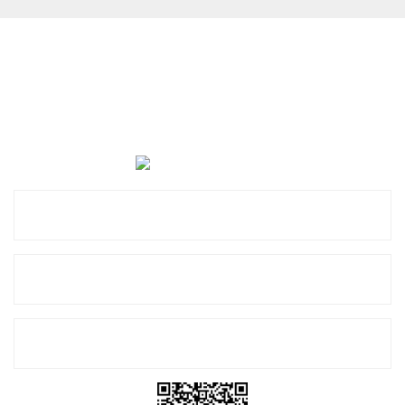
Cevat Otomotiv Japon Korea Yedek Parçaları Üçevler, No:,
47. Sk. No:27, 16120 Nilüfer
0 (850) 885 20 16
Kurumsal
Alışveriş
E-Bülten Listemize Kayıt Olun!