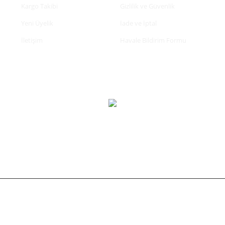
Kargo Takibi
Gizlilik ve Güvenlik
Yeni Üyelik
İade ve İptal
İletişim
Havale Bildirim Formu
tifikası ile korunmaktadır.