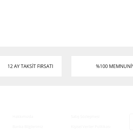
12 AY TAKSİT FIRSATI
%100 MEMNUNİ
Kurumsal
Alışveriş
E
Hakkımızda
Satış Sözleşmesi
Banka Bilgilerimiz
Kişisel Veriler Politikası