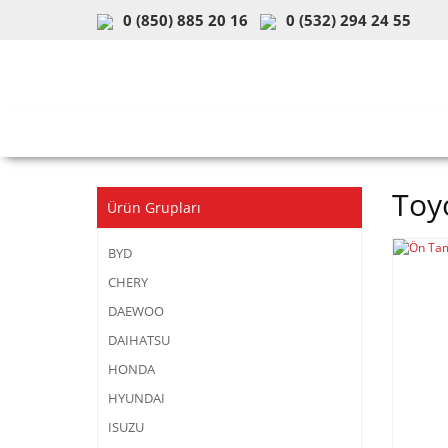
0 (850) 885 20 16
0 (532) 294 24 55
ARAÇ & MODEL SEÇİMİ
MOB
Toy
Ürün Grupları
BYD
CHERY
DAEWOO
DAIHATSU
HONDA
HYUNDAI
ISUZU