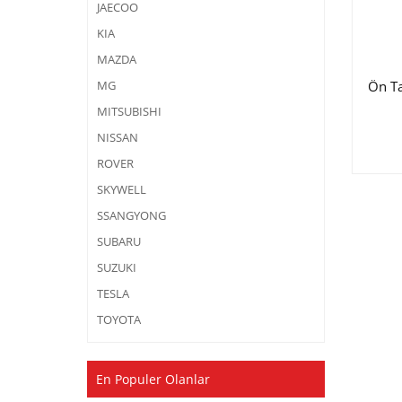
JAECOO
KIA
MAZDA
Ön T
MG
MITSUBISHI
NISSAN
ROVER
SKYWELL
SSANGYONG
SUBARU
SUZUKI
TESLA
TOYOTA
En Populer Olanlar