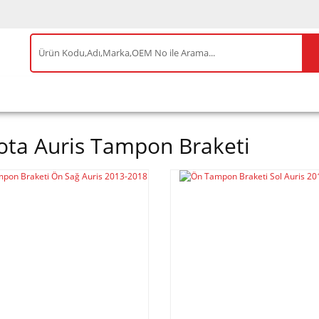
IS ÜRÜNLER
ENEOS
TESLA
BYD
AKSES
ota Auris Tampon Braketi