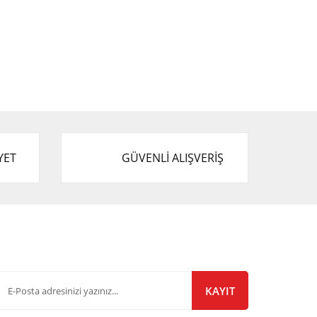
YET
GÜVENLİ ALIŞVERİŞ
-Bülten Listemize Kayıt Olun!
KAYIT