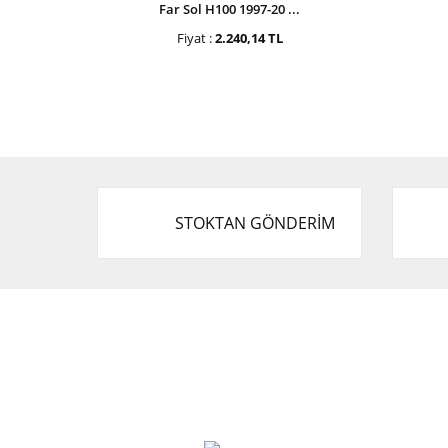
Far Sol H100 1997-20 ...
Fiyat :
2.240,14 TL
STOKTAN GÖNDERİM
Cevat Otomotiv Japon Korea Yedek Parçaları
Üçevler, No:, 47. Sk. No:27, 16120 Nilüfer