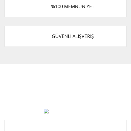
%100 MEMNUNİYET
GÜVENLİ ALIŞVERİŞ
Cevat Otomotiv Japon Korea Yedek Parçaları Üçevler, No:,
47. Sk. No:27, 16120 Nilüfer
0 (850) 885 20 16
Kurumsal