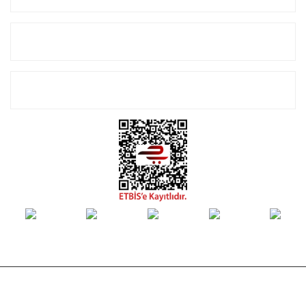
Alışveriş
E-Bülten Listemize Kayıt Olun!