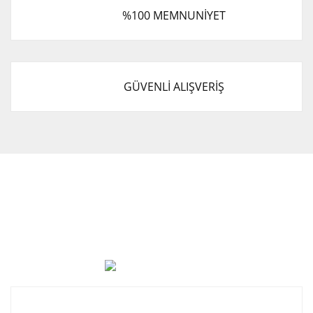
%100 MEMNUNİYET
GÜVENLİ ALIŞVERİŞ
Cevat Otomotiv Japon Korea Yedek Parçaları Üçevler, No:,
47. Sk. No:27, 16120 Nilüfer
0 (850) 885 20 16
Kurumsal