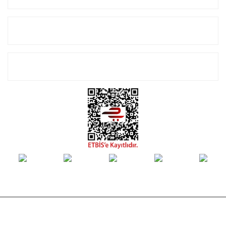
Alışveriş
E-Bülten Listemize Kayıt Olun!