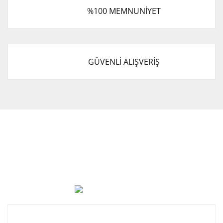
%100 MEMNUNİYET
GÜVENLİ ALIŞVERİŞ
Cevat Otomotiv Japon Korea Yedek Parçaları Üçevler, No:,
47. Sk. No:27, 16120 Nilüfer
0 (850) 885 20 16
Kurumsal