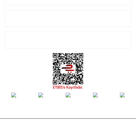
Alışveriş
E-Bülten Listemize Kayıt Olun!