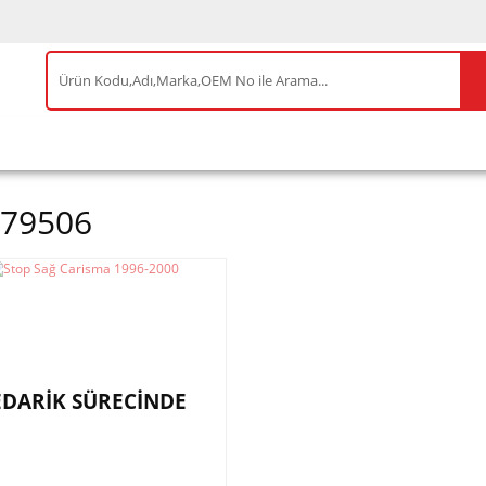
IS ÜRÜNLER
ENEOS
TESLA
BYD
AKSES
79506
EDARİK SÜRECİNDE