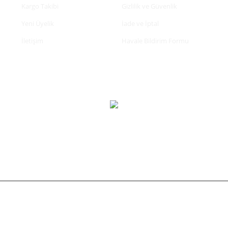
Kargo Takibi
Gizlilik ve Güvenlik
Yeni Üyelik
İade ve İptal
İletişim
Havale Bildirim Formu
tifikası ile korunmaktadır.