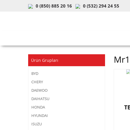
0 (850) 885 20 16
0 (532) 294 24 55
ARAÇ & MODEL SEÇİMİ
MOB
Mr1
Ürün Grupları
BYD
CHERY
DAEWOO
DAIHATSU
T
HONDA
HYUNDAI
ISUZU