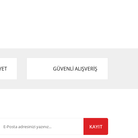
YET
GÜVENLİ ALIŞVERİŞ
-Bülten Listemize Kayıt Olun!
KAYIT