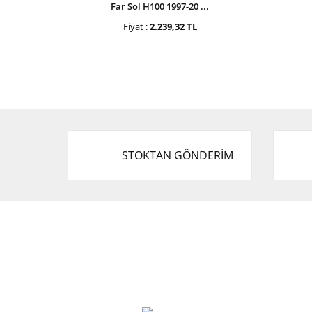
Far Sol H100 1997-20 ...
Fiyat :
2.239,32 TL
STOKTAN GÖNDERİM
Cevat Otomotiv Japon Korea Yedek Parçaları
Üçevler, No:, 47. Sk. No:27, 16120 Nilüfer