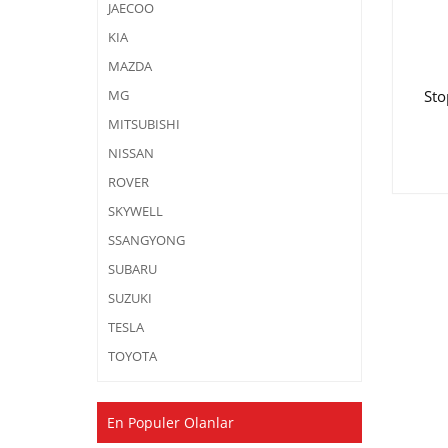
JAECOO
KIA
MAZDA
Sto
MG
MITSUBISHI
NISSAN
ROVER
SKYWELL
SSANGYONG
SUBARU
SUZUKI
TESLA
TOYOTA
En Populer Olanlar