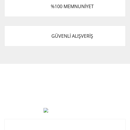
%100 MEMNUNİYET
GÜVENLİ ALIŞVERİŞ
Cevat Otomotiv Japon Korea Yedek Parçaları Üçevler, No:,
47. Sk. No:27, 16120 Nilüfer
0 (850) 885 20 16
Kurumsal