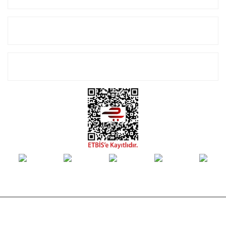
Alışveriş
E-Bülten Listemize Kayıt Olun!