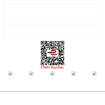
Alışveriş
E-Bülten Listemize Kayıt Olun!