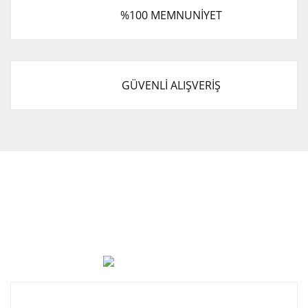
%100 MEMNUNİYET
GÜVENLİ ALIŞVERİŞ
Cevat Otomotiv Japon Korea Yedek Parçaları Üçevler, No:,
47. Sk. No:27, 16120 Nilüfer
0 (850) 885 20 16
Kurumsal