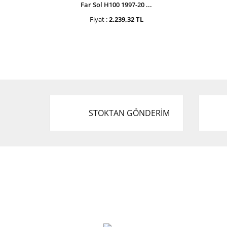
Far Sol H100 1997-20 ...
Fiyat :
2.239,32 TL
STOKTAN GÖNDERİM
Cevat Otomotiv Japon Korea Yedek Parçaları
Üçevler, No:, 47. Sk. No:27, 16120 Nilüfer