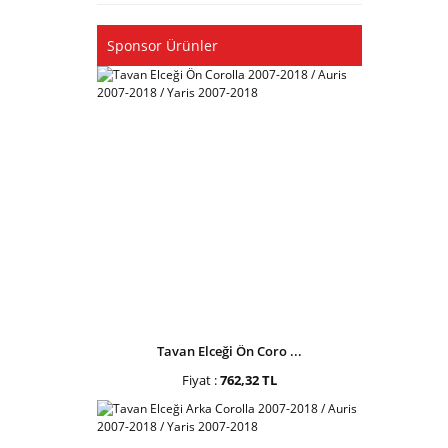
Sponsor Ürünler
Tavan Elceği Ön Coro ...
Fiyat :
762,32 TL