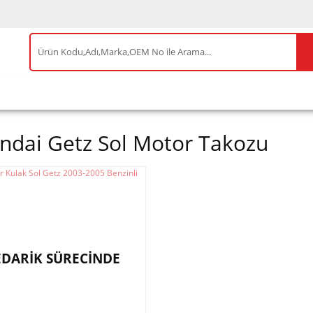
IS ÜRÜNLER
ENEOS
TESLA
BYD
AKSES
ndai Getz Sol Motor Takozu
EDARİK SÜRECİNDE