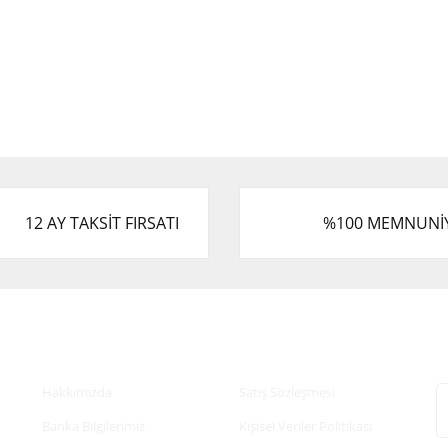
12 AY TAKSİT FIRSATI
%100 MEMNUNİ
Kurumsal
Alışveriş
E
Hakkımızda
Satış Sözleşmesi
Banka Bilgilerimiz
Kişisel Veriler Politikası