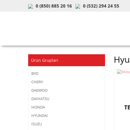
0 (850) 885 20 16
0 (532) 294 24 55
ARAÇ & MODEL SEÇİMİ
MOB
Hyu
Ürün Grupları
BYD
CHERY
DAEWOO
DAIHATSU
T
HONDA
HYUNDAI
ISUZU