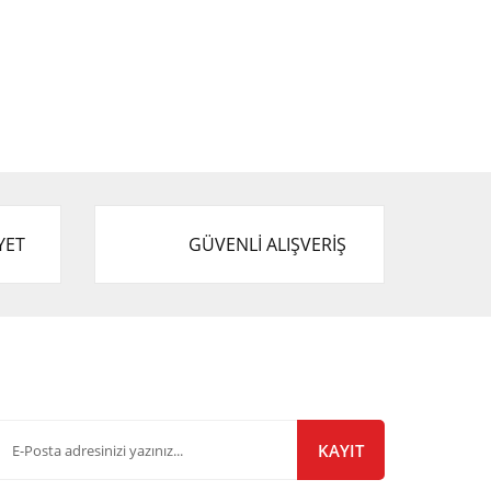
YET
GÜVENLİ ALIŞVERİŞ
-Bülten Listemize Kayıt Olun!
KAYIT