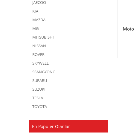
JAECOO
KIA
MAZDA
Moto
MG
MITSUBISHI
NISSAN
ROVER
SKYWELL
SSANGYONG
SUBARU
SUZUKI
TESLA
TOYOTA
En Populer Olanlar