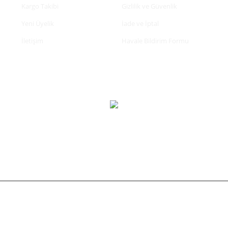
Kargo Takibi
Gizlilik ve Güvenlik
Yeni Üyelik
İade ve İptal
İletişim
Havale Bildirim Formu
tifikası ile korunmaktadır.