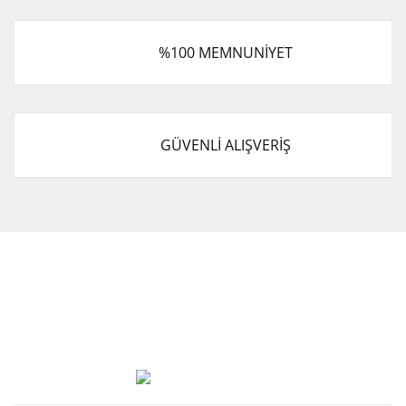
%100 MEMNUNİYET
GÜVENLİ ALIŞVERİŞ
Cevat Otomotiv Japon Korea Yedek Parçaları Üçevler, No:,
47. Sk. No:27, 16120 Nilüfer
0 (850) 885 20 16