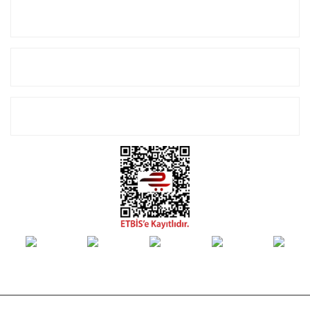
Kurumsal
Alışveriş
E-Bülten Listemize Kayıt Olun!