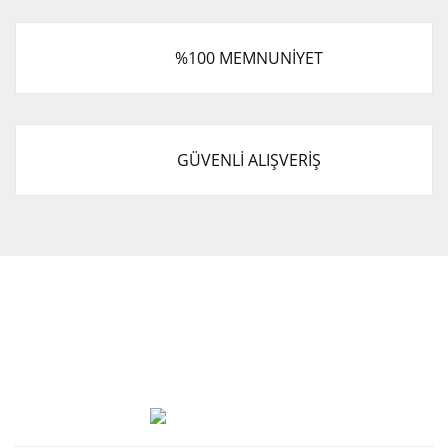
%100 MEMNUNİYET
GÜVENLİ ALIŞVERİŞ
Cevat Otomotiv Japon Korea Yedek Parçaları Üçevler, No:,
47. Sk. No:27, 16120 Nilüfer
0 (850) 885 20 16