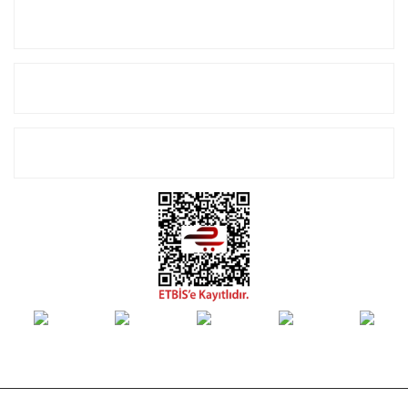
Kurumsal
Alışveriş
E-Bülten Listemize Kayıt Olun!