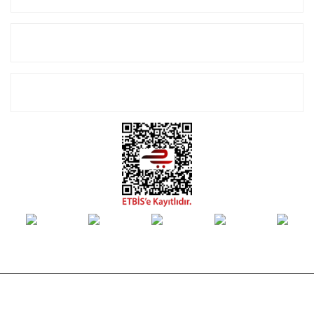
Alışveriş
E-Bülten Listemize Kayıt Olun!