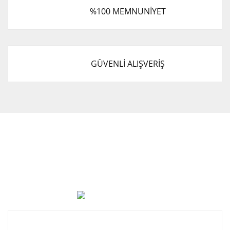
%100 MEMNUNİYET
GÜVENLİ ALIŞVERİŞ
Cevat Otomotiv Japon Korea Yedek Parçaları Üçevler, No:,
47. Sk. No:27, 16120 Nilüfer
0 (850) 885 20 16
Kurumsal