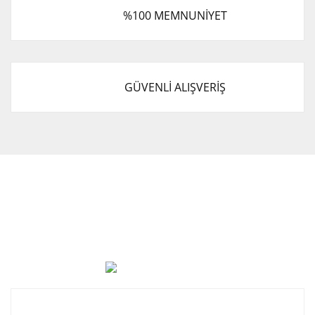
%100 MEMNUNİYET
GÜVENLİ ALIŞVERİŞ
Cevat Otomotiv Japon Korea Yedek Parçaları Üçevler, No:,
47. Sk. No:27, 16120 Nilüfer
0 (850) 885 20 16
Kurumsal