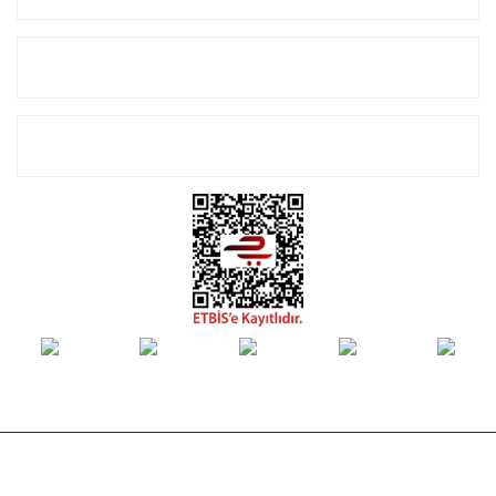
Alışveriş
E-Bülten Listemize Kayıt Olun!