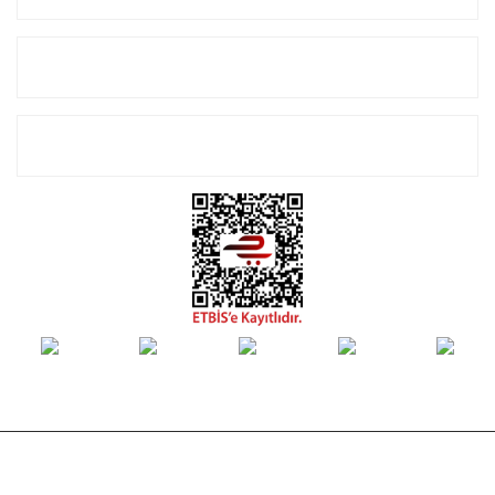
Alışveriş
E-Bülten Listemize Kayıt Olun!