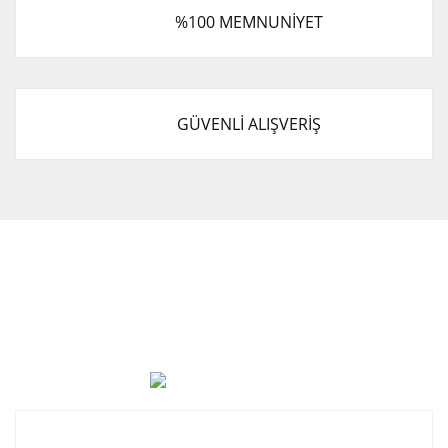
%100 MEMNUNİYET
GÜVENLİ ALIŞVERİŞ
Cevat Otomotiv Japon Korea Yedek Parçaları Üçevler, No:,
47. Sk. No:27, 16120 Nilüfer
0 (850) 885 20 16
Kurumsal