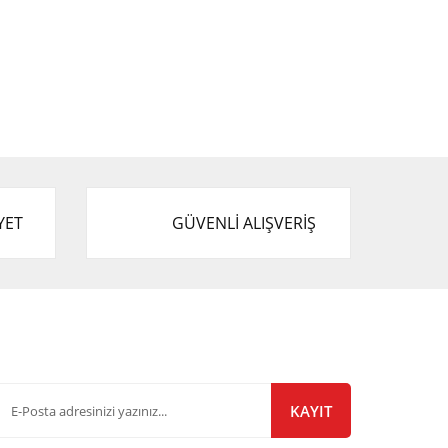
YET
GÜVENLİ ALIŞVERİŞ
-Bülten Listemize Kayıt Olun!
KAYIT