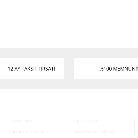
12 AY TAKSİT FIRSATI
%100 MEMNUNİ
Kurumsal
Alışveriş
E
Hakkımızda
Satış Sözleşmesi
Banka Bilgilerimiz
Kişisel Veriler Politikası