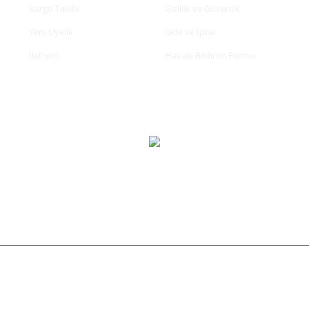
Kargo Takibi
Gizlilik ve Güvenlik
Yeni Üyelik
İade ve İptal
İletişim
Havale Bildirim Formu
tifikası ile korunmaktadır.