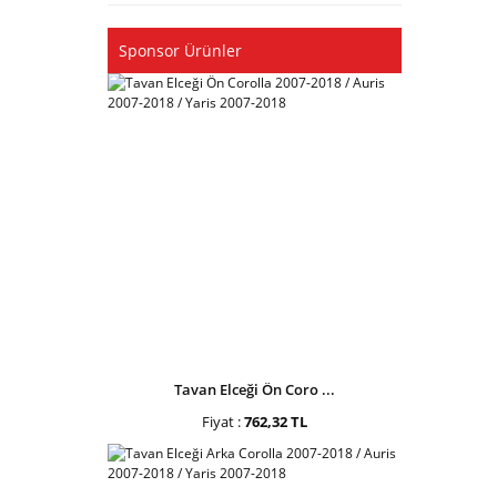
Sponsor Ürünler
Tavan Elceği Ön Coro ...
Fiyat :
762,32 TL