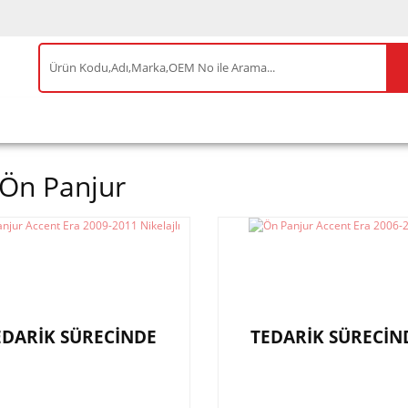
IS ÜRÜNLER
ENEOS
TESLA
BYD
AKSES
 Ön Panjur
EDARİK SÜRECİNDE
TEDARİK SÜRECİN