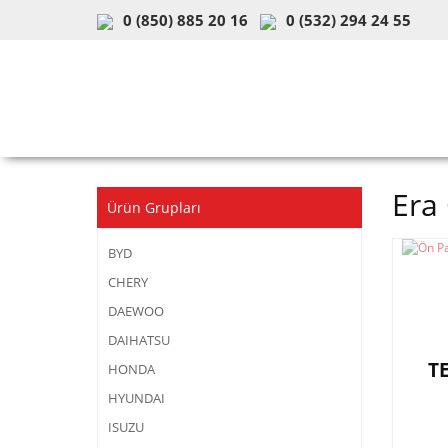
0 (850) 885 20 16
0 (532) 294 24 55
ARAÇ & MODEL SEÇİMİ
MOB
Era
Ürün Grupları
BYD
CHERY
DAEWOO
DAIHATSU
T
HONDA
HYUNDAI
ISUZU