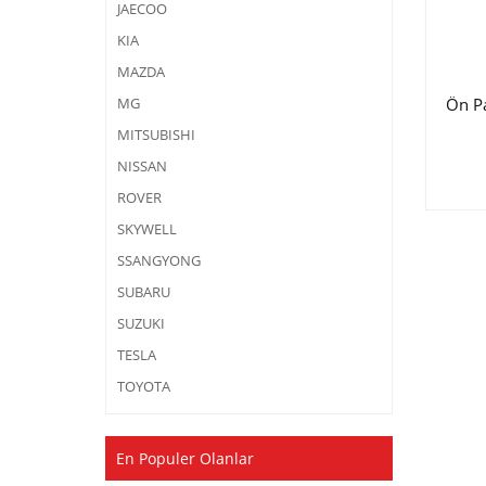
JAECOO
KIA
MAZDA
Ön P
MG
MITSUBISHI
NISSAN
ROVER
SKYWELL
SSANGYONG
SUBARU
SUZUKI
TESLA
TOYOTA
En Populer Olanlar