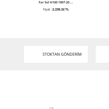
Far Sol H100 1997-20 ...
Fiyat :
2.239,32 TL
STOKTAN GÖNDERİM
Cevat Otomotiv Japon Korea Yedek Parçaları
Üçevler, No:, 47. Sk. No:27, 16120 Nilüfer