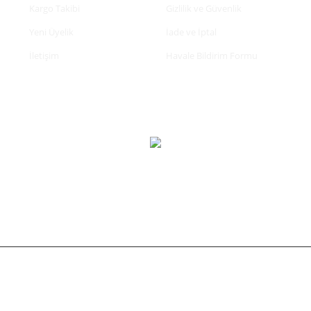
Kargo Takibi
Gizlilik ve Güvenlik
Yeni Üyelik
İade ve İptal
İletişim
Havale Bildirim Formu
tifikası ile korunmaktadır.