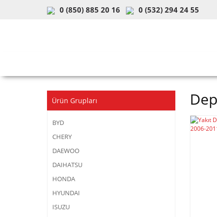
0 (850) 885 20 16
0 (532) 294 24 55
ARAÇ & MODEL SEÇİMİ
MOB
Dep
Ürün Grupları
BYD
CHERY
DAEWOO
DAIHATSU
HONDA
HYUNDAI
ISUZU