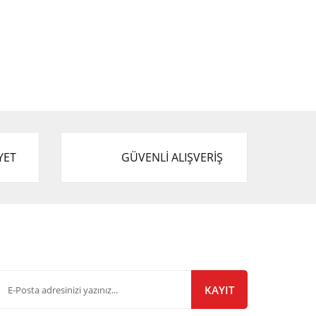
YET
GÜVENLİ ALIŞVERİŞ
-Bülten Listemize Kayıt Olun!
KAYIT