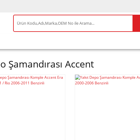
IS ÜRÜNLER
ENEOS
TESLA
BYD
AKSES
o Şamandırası Accent