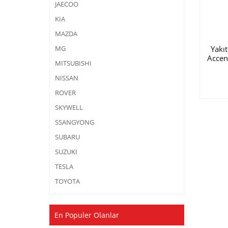
JAECOO
KIA
MAZDA
Yakı
MG
Accen
MITSUBISHI
NISSAN
ROVER
SKYWELL
SSANGYONG
SUBARU
SUZUKI
TESLA
TOYOTA
En Populer Olanlar