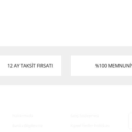
12 AY TAKSİT FIRSATI
%100 MEMNUNİ
Kurumsal
Alışveriş
E
Hakkımızda
Satış Sözleşmesi
Banka Bilgilerimiz
Kişisel Veriler Politikası