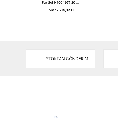
Far Sol H100 1997-20 ...
Fiyat :
2.239,32 TL
STOKTAN GÖNDERİM
Cevat Otomotiv Japon Korea Yedek Parçaları
Üçevler, No:, 47. Sk. No:27, 16120 Nilüfer