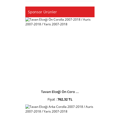
Sponsor Ürünler
Tavan Elceği Ön Coro ...
Fiyat :
762,32 TL